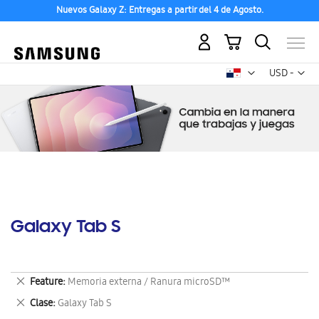
Nuevos Galaxy Z: Entregas a partir del 4 de Agosto.
Mi carrito
Mon
USD -
dólar
estadounid
Galaxy Tab S
Eliminar
Feature
Memoria externa / Ranura microSD™
este
Eliminar
Clase
Galaxy Tab S
artículo
este