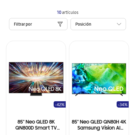
10
artículos
Filtrar por
-42%
-34%
85" Neo QLED 8K
85" Neo QLED QN80H 4K
QN800D Smart TV
Samsung Vision AI
(2024)
Smart TV (2026)