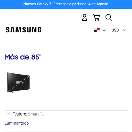
Nuevos Galaxy Z: Entregas a partir del 4 de Agosto.
Mi carrito
Mon
USD -
dólar
estadounid
Más de 85"
Eliminar
Feature
Smart Tv
este
Eliminar todo
artículo