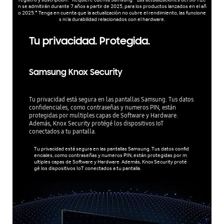
n se admitirán durante 7 años a partir de 2025, para los productos lanzados en el añ
o 2025.* Tenga en cuenta que la actualización no cubre el rendimiento, las funcione
s ni la durabilidad relacionados con el hardware.
Tu privacidad. Protegida.
Samsung Knox Security
Tu privacidad está segura en las pantallas Samsung. Tus datos
confidenciales, como contraseñas y numeros PIN, están
protegidas por multiples capas de Software y Hardware.
Además, Knox Security protégé los dispositivos IoT
conectados a tu pantalla.
Tu privacidad está segura en las pantallas Samsung. Tus datos confid
enciales, como contraseñas y numeros PIN, están protegidas por m
ultiples capas de Software y Hardware. Además, Knox Security proté
gé los dispositivos IoT conectados a tu pantalla.