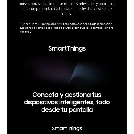
esti
nuevas obras de arte con selecciones relevantes y oportunas
SmartThi
que complementan cada estación, festividad y estado de
ánimo.
*Samsung 
*Se requiere suscripción a Art Store para acceder a toda la selección.
ños o pér
Las obras de arte de la Tienda de Arte están sujetas a cambios sin pre
vio aviso
SmartThings
Conecta y gestiona tus
dispositivos inteligentes, todo
desde tu pantalla
SmartThings