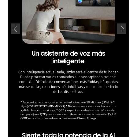
Un asistente de voz más
C
inteligente
co
Con inteligencia actualizada, Bixby será el centro de tu hogar.
Puede procesar varios comandos a la vez captando mejor el
contexto. Disfruta de conversaciones más fluidas, búsquedas
más sencillas, reacciones más intuitivas y un control perfecto
Elige la
de los dispositivos.
deja que
únicas y
* Se admiten comandos de voz y multigiro para 10 idiomas (US/UK/I
N(en)/DE/FR/IT/ES/BR/MX/KR).* No se reconocen todos los acento
*El númer
s, dialectos y expresiones.* Q8F y superiores admiten micrófonos de
r limitado
campo lejano. Q7F y superiores admiten mandos a distancia de TV. U8
000F necesita un mando a distancia móvil SmartThings.
Siente toda la potencia de la AI