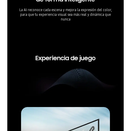
La AI reconoce cada escena y mejora la expresión del color,
Experim
para que tu experiencia visual sea más real y dinámica que
HDR, que
nunca
dinámic
imáge
* La gam
s interna
ón o las 
Experiencia de juego