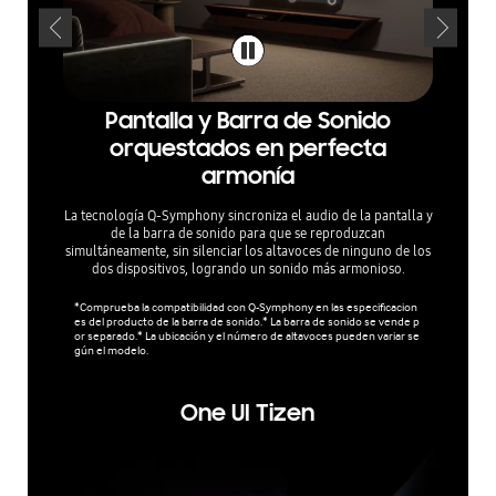
Pantalla y Barra de Sonido
Tus
orquestados en perfecta
armonía
Experim
int
La tecnología Q-Symphony sincroniza el audio de la pantalla y
de la barra de sonido para que se reproduzcan
simultáneamente, sin silenciar los altavoces de ninguno de los
dos dispositivos, logrando un sonido más armonioso.
*Comprueba la compatibilidad con Q-Symphony en las especificacion
es del producto de la barra de sonido.* La barra de sonido se vende p
or separado.* La ubicación y el número de altavoces pueden variar se
gún el modelo.
One UI Tizen