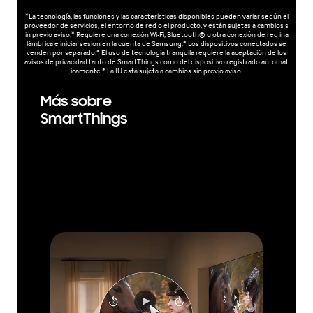
*La tecnología, las funciones y las características disponibles pueden variar según el
proveedor de servicios, el entorno de red o el producto, y están sujetas a cambios s
in previo aviso.* Requiere una conexión Wi-Fi, Bluetooth® u otra conexión de red ina
lámbrica e iniciar sesión en la cuenta de Samsung.* Los dispositivos conectados se
venden por separado.* El uso de tecnología tranquila requiere la aceptación de los
avisos de privacidad tanto de SmartThings como del dispositivo registrado automát
icamente.* La IU está sujeta a cambios sin previo aviso.
Más sobre
SmartThings