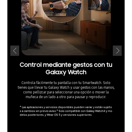
Control mediante gestos con tu
Ah
Galaxy Watch
Controla fácilmente tu pantalla con tu Smartwatch. Solo
Ahorro 
tienes que llevar tu Galaxy Watch y usar gestos con las manos,
Modo de 
como pellizcar para seleccionar una opción o mover la
luz ambien
muñeca de un lado a otro para pausar y reproducir.
Además
sutilme
* Las aplicaciones y servicios disponibles pueden variar y están sujeto
s a cambios sin previo aviso.* Solo compatible con Galaxy Watch4 y mo
delos posteriores, y Wear OS 5 y versiones superiores.
* La tasa
o, el tama
Los prod
odo AI En
de energí