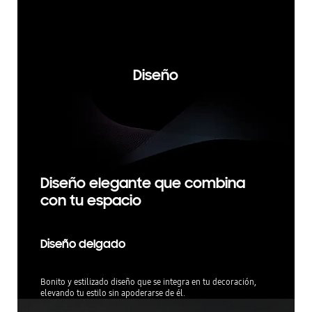
nferiores
no funcio
ltados de
ue se visu
Diseño
Diseño elegante que combina
con tu espacio
Diseño delgado
Bonito y estilizado diseño que se integra en tu decoración,
elevando tu estilo sin apoderarse de él.