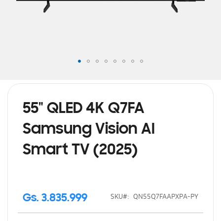
Saltar
al
comienzo
de
55" QLED 4K Q7FA
la
galería
Samsung Vision AI
de
imágenes
Smart TV (2025)
SKU
QN55Q7FAAPXPA-PY
Gs. 3.835.999