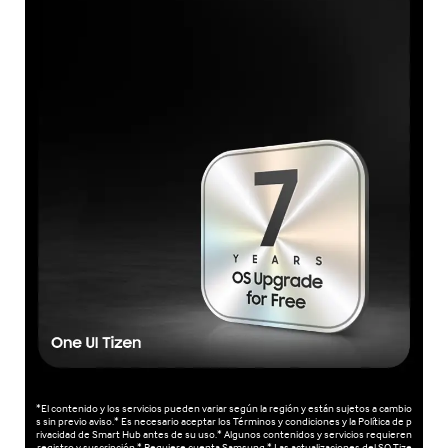
*El contenido y los servicios pueden variar según la región y están sujetos a cambio
s sin previo aviso.* Es necesario aceptar los Términos y condiciones y la Política de p
rivacidad de Smart Hub antes de su uso.* Algunos contenidos y servicios requieren
registro y suscripción.* Requiere cuenta Samsung.* Las actualizaciones del SO Tize