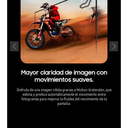
Mayor claridad de imagen con
E
movimientos suaves.
op
Disfruta de una imagen nítida gracias a Motion Xcelerator, que
estima y predice automáticamente el movimiento entre
fotogramas para mejorar la fluidez del movimiento de la
pantalla.
El Proce
ajusta 
*El modo 
uegos de 