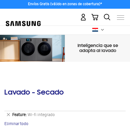
Envíos Gratis (válido en zonas de cobertura)*
Mi carrito
Lavado - Secado
Eliminar
Feature
Wi-fi integrado
este
Eliminar todo
artículo