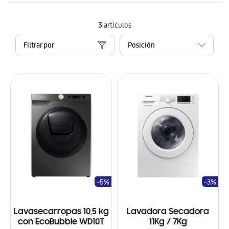
3
artículos
Filtrar por
-5%
-3%
Lavasecarropas 10,5 kg
Lavadora Secadora
con EcoBubble WD10T
11Kg / 7Kg