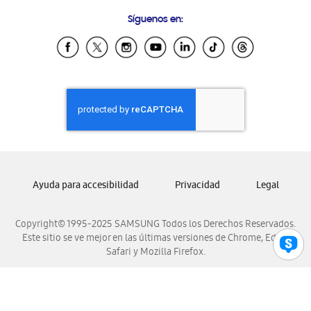
Condiciones de Compra
Preguntas Frecuentes
Samsung Costa Rica
Síguenos en:
Samsung Ecuador
Samsung El Salvador
Samsung Guatemala
Samsung Honduras
Samsung Nicaragua
Samsung Panamá
Samsung República Dominicana
Samsung Venezuela
Ayuda para accesibilidad
Privacidad
Legal
Copyright© 1995-2025 SAMSUNG Todos los Derechos Reservados.
Este sitio se ve mejor en las últimas versiones de Chrome, Edge,
Safari y Mozilla Firefox.