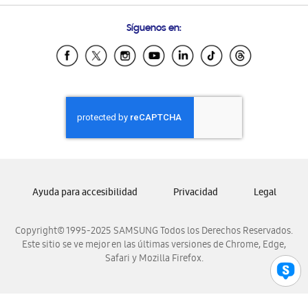
Condiciones de Compra
Preguntas Frecuentes
Samsung Costa Rica
Síguenos en:
Samsung Ecuador
Samsung El Salvador
Samsung Guatemala
Samsung Honduras
Samsung Nicaragua
Samsung Panamá
Samsung República Dominicana
Samsung Venezuela
Ayuda para accesibilidad
Privacidad
Legal
Copyright© 1995-2025 SAMSUNG Todos los Derechos Reservados.
Este sitio se ve mejor en las últimas versiones de Chrome, Edge,
Safari y Mozilla Firefox.