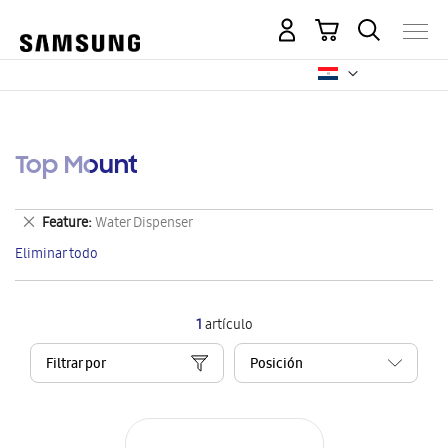
Mi carrito
Top Mount
Eliminar
Feature
Water Dispenser
este
Eliminar todo
artículo
1
artículo
Filtrar por