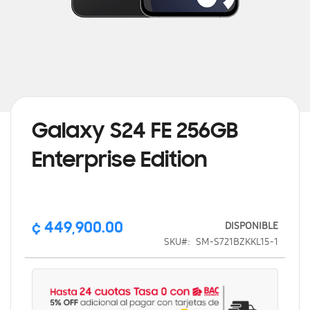
Saltar
al
comienzo
de
Galaxy S24 FE 256GB
la
galería
Enterprise Edition
de
imágenes
DISPONIBLE
¢ 449,900.00
SKU
SM-S721BZKKL15-1