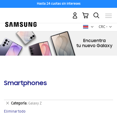
Hasta 24 cuotas sin intereses
Mi carrito
Mon
CRC -
colón
costarricen
Smartphones
Eliminar
Categoría
Galaxy Z
este
Eliminar todo
artículo