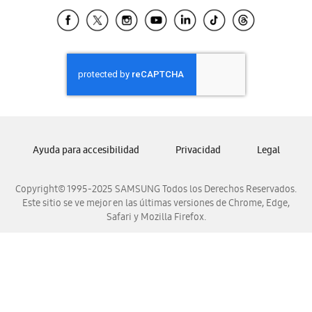
Tiendas Cercanas
Samsung Ecuador
Samsung El Salvador
Samsung Guatemala
Samsung Honduras
Samsung Nicaragua
Samsung Panamá
Samsung República Dominicana
Ayuda para accesibilidad
Privacidad
Legal
Samsung Venezuela
Copyright© 1995-2025 SAMSUNG Todos los Derechos Reservados.
Este sitio se ve mejor en las últimas versiones de Chrome, Edge,
Safari y Mozilla Firefox.