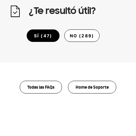
¿Te resultó útil?
SÍ (
47
)
NO (
289
)
Todas las FAQs
Home de Soporte