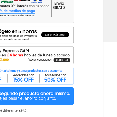
D
é diferente, sé tú.