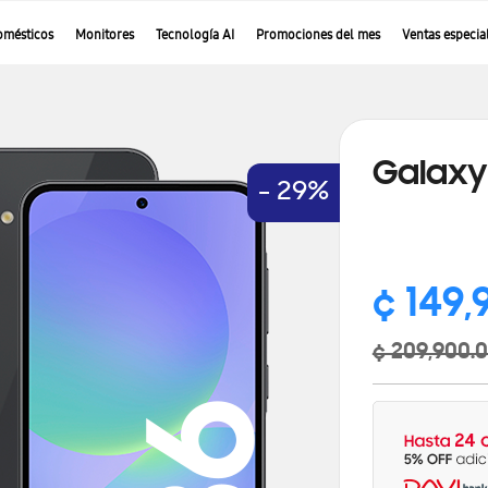
omésticos
Monitores
Tecnología AI
Promociones del mes
Ventas especia
Galaxy
- 29%
¢ 149,
¢ 209,900.