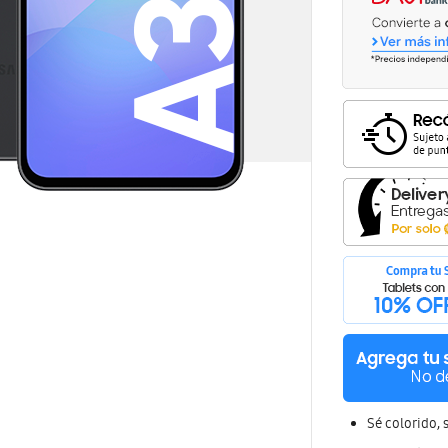
osa
Sé colorido, s