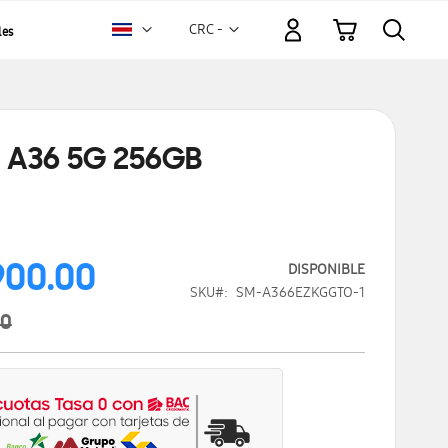
Mi carrito
Moneda
CRC -
les
colón
costarricense
 A36 5G 256GB
900.00
DISPONIBLE
SKU
SM-A366EZKGGTO-1
00