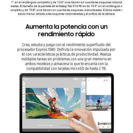
1” en el rectángulo completo y de 13.0” si se tienen en cuenta las esquinas redond
eadas. El tamaño de la pantalla de la Galaxy Tab S10 FE es de 10.9” en el rectángulo c
ompleto y de 10.8” si se tienen en cuenta las esquinas redondeadas. El área visible r
eal es menor debido a las esquinas redondeadas y al orificio de la cámara.
Aumenta la potencia con un
rendimiento rápido
Crea, estudia y juega con el rendimiento superfluido del
procesador Exynos 1580. Disfruta la innovación impulsada por
AI con características prácticas de productividad. Realiza
múltiples tareas sin problemas con una gran memoria en
ambos modelos y almacena lo que te encanta con la
compatibilidad con tarjetas microSD de hasta 2 TB.