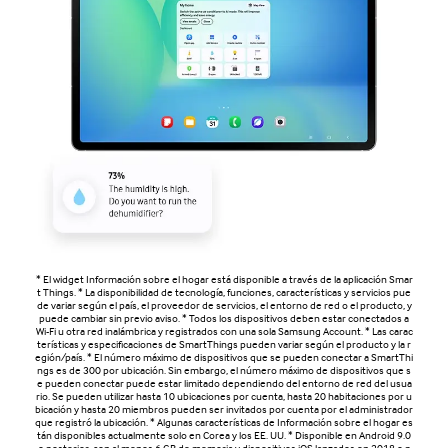
* El widget Información sobre el hogar está disponible a través de la aplicación Smar
t Things. * La disponibilidad de tecnología, funciones, características y servicios pue
de variar según el país, el proveedor de servicios, el entorno de red o el producto, y
puede cambiar sin previo aviso. * Todos los dispositivos deben estar conectados a
Wi-Fi u otra red inalámbrica y registrados con una sola Samsung Account. * Las carac
terísticas y especificaciones de SmartThings pueden variar según el producto y la r
egión/país. * El número máximo de dispositivos que se pueden conectar a SmartThi
ngs es de 300 por ubicación. Sin embargo, el número máximo de dispositivos que s
e pueden conectar puede estar limitado dependiendo del entorno de red del usua
rio. Se pueden utilizar hasta 10 ubicaciones por cuenta, hasta 20 habitaciones por u
bicación y hasta 20 miembros pueden ser invitados por cuenta por el administrador
que registró la ubicación. * Algunas características de Información sobre el hogar es
tán disponibles actualmente solo en Corea y los EE. UU. * Disponible en Android 9.0