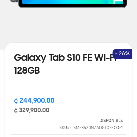
Saltar
al
comienzo
de
- 26%
Galaxy Tab S10 FE WI-FI
la
galería
128GB
de
imágenes
¢ 244,900.00
¢ 329,900.00
DISPONIBLE
SKU
SM-X520NZADGTO-ECO-1