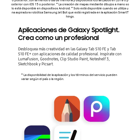
o posterior, con al menos 6 GB de memoria y dispositivos iOS lanzados en 2018 o p
osterior con iOS 15 o posterior. * La creación de mapas mediante dibujos a mano so
lo está disponible en dispositivos Android. * Solo está disponible cuando se utiliza u
na aspiradora robótica Samsung Jet Bot que está registrada en la aplicación SmartT
hings.
Aplicaciones de Galaxy Spotlight.
Crea como un profesional
Desbloquea más creatividad en las Galaxy Tab S10 FE y Tab
S10 FE+ con aplicaciones de calidad profesional. Inspírate con
LumaFusion, Goodnotes, Clip Studio Paint, Noteshelf 3,
Sketchbook y Picsart.
* La disponibilidad de la aplicación y los términos del servicio pueden
variar según el país o la región.