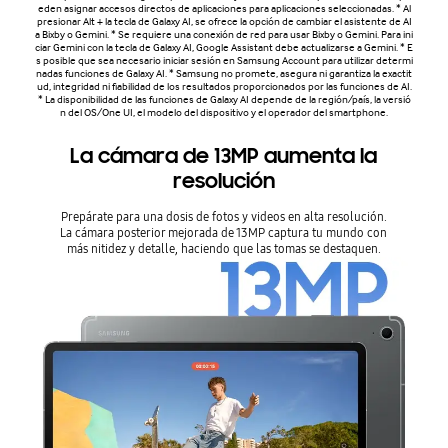
eden asignar accesos directos de aplicaciones para aplicaciones seleccionadas. * Al
presionar Alt + la tecla de Galaxy AI, se ofrece la opción de cambiar el asistente de AI
a Bixby o Gemini. * Se requiere una conexión de red para usar Bixby o Gemini. Para ini
ciar Gemini con la tecla de Galaxy AI, Google Assistant debe actualizarse a Gemini. * E
s posible que sea necesario iniciar sesión en Samsung Account para utilizar determi
nadas funciones de Galaxy AI. * Samsung no promete, asegura ni garantiza la exactit
ud, integridad ni fiabilidad de los resultados proporcionados por las funciones de AI.
* La disponibilidad de las funciones de Galaxy AI depende de la región/país, la versió
n del OS/One UI, el modelo del dispositivo y el operador del smartphone.
La cámara de 13MP aumenta la
resolución
Prepárate para una dosis de fotos y videos en alta resolución.
La cámara posterior mejorada de 13MP captura tu mundo con
más nitidez y detalle, haciendo que las tomas se destaquen.