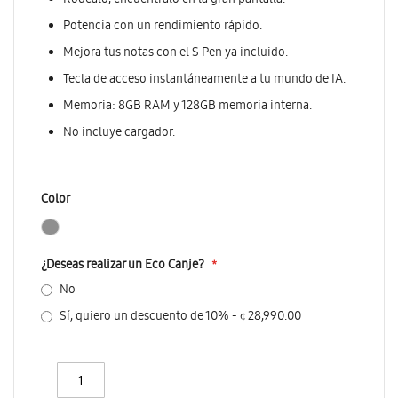
Rodéalo, encuéntralo en la gran pantalla.
Potencia con un rendimiento rápido.
Mejora tus notas con el S Pen ya incluido.
Tecla de acceso instantáneamente a tu mundo de IA.
Memoria: 8GB RAM y 128GB memoria interna.
No incluye cargador.
Color
¿Deseas realizar un Eco Canje?
No
Sí, quiero un descuento de 10%
-
¢ 28,990.00