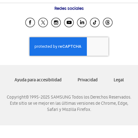
Condiciones de Compra
Preguntas Frecuentes
Samsung Costa Rica
Redes sociales
Tiendas Cercanas
Samsung Ecuador
Samsung El Salvador
Samsung Guatemala
Samsung Honduras
Samsung Nicaragua
Samsung Panamá
Samsung República Dominicana
Ayuda para accesibilidad
Privacidad
Legal
Samsung Venezuela
Copyright© 1995-2025 SAMSUNG Todos los Derechos Reservados.
Este sitio se ve mejor en las últimas versiones de Chrome, Edge,
Safari y Mozilla Firefox.