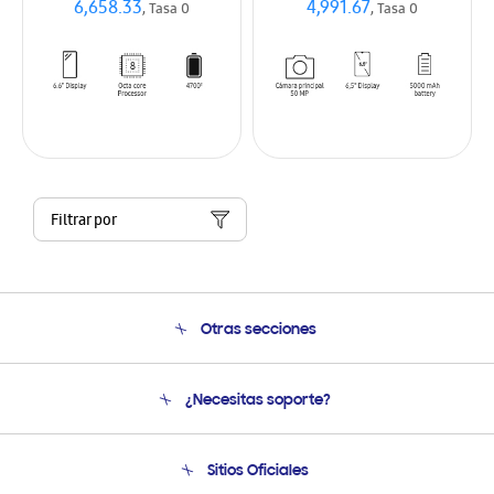
6,658.33
4,991.67
, Tasa 0
, Tasa 0
Filtrar por
Otras secciones
Conócenos
¿Necesitas soporte?
Soporte
Venta a Empresas - B2B
Soporte telefónico
Sitios Oficiales
Seguimiento de tu pedido
Soporte vía eMail