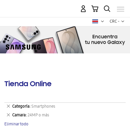
Mi carrito
Mon
CRC -
colón
costarricen
Tienda Online
Eliminar
Categoría
Smartphones
este
Eliminar
Camara
24MP o más
artículo
este
Eliminar todo
artículo