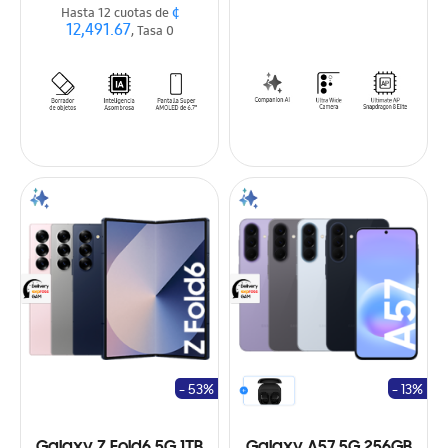
¢
Hasta 12 cuotas de
12,491.67
, Tasa 0
- 53%
- 13%
Galaxy Z Fold6 5G 1TB
Galaxy A57 5G 256GB