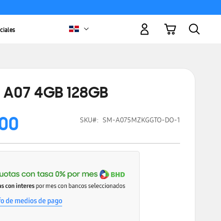
Mi carrito
ciales
 A07 4GB 128GB
.00
SKU
SM-A075MZKGGTO-DO-1