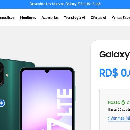
Puedes pagar con tarjetas Visa y Mastercard
omésticos
Monitores
Accesorios
Tecnología AI
Ofertas AI
Ventas Espe
Galaxy
RD$ 0