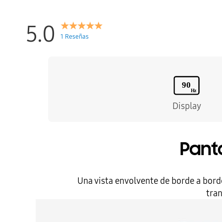
la
galería
de
5.0
imágenes
1 Reseñas
Display
Pant
Una vista envolvente de borde a bord
tran