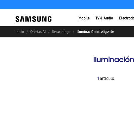
Mobile
TV & Audio
Electrod
Iluminación inteligente
Inicio
Ofertas AI
Smarthings
Iluminación
1
artículo