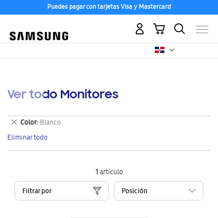
Puedes pagar con tarjetas Visa y Mastercard
Mi carrito
Ver todo Monitores
Eliminar
Color
Blanco
este
Eliminar todo
artículo
1
artículo
Filtrar por