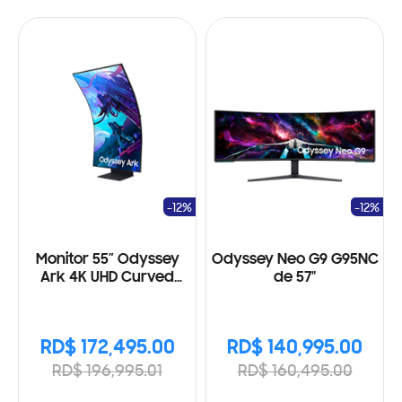
-12%
-12%
Monitor 55” Odyssey
Odyssey Neo G9 G95NC
Ark 4K UHD Curved
de 57"
Gaming
RD$ 172,495.00
RD$ 140,995.00
RD$ 196,995.01
RD$ 160,495.00