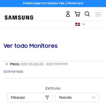
Puedes pagar con tarjetas Visa y Mastercard
Mi carrito
Ver todo Monitores
Eliminar
Precio
RD$ 100,000.00 - RD$ 199,999.99
este
Eliminar todo
artículo
2
artículos
Filtrar por