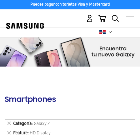
Puedes pagar con tarjetas Visa y Mastercard
Mi carrito
Smartphones
Eliminar
Categoría
Galaxy Z
este
Eliminar
Feature
HD Display
artículo
este