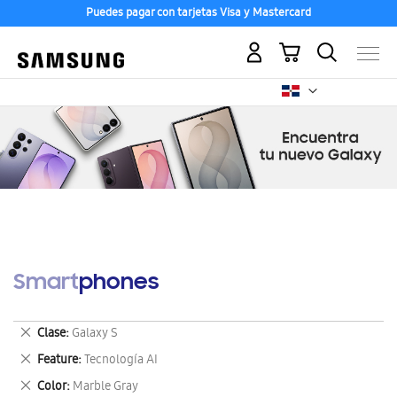
Puedes pagar con tarjetas Visa y Mastercard
Mi carrito
Smartphones
Eliminar
Clase
Galaxy S
este
Eliminar
Feature
Tecnología AI
artículo
este
Eliminar
Color
Marble Gray
artículo