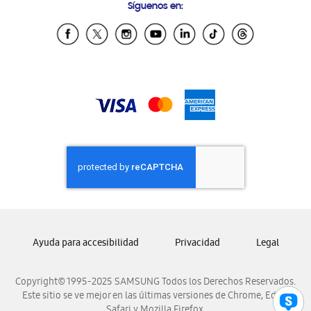
Síguenos en:
Samsung Ecuador
Samsung El Salvador
Samsung Guatemala
Samsung Honduras
Samsung Nicaragua
Samsung Panamá
Samsung República Dominicana
Samsung Venezuela
Ayuda para accesibilidad
Privacidad
Legal
Copyright© 1995-2025 SAMSUNG Todos los Derechos Reservados.
Este sitio se ve mejor en las últimas versiones de Chrome, Edge,
Safari y Mozilla Firefox.