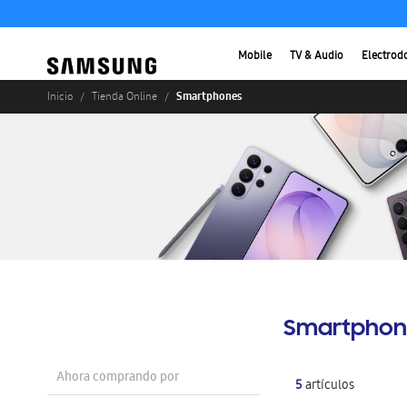
Mobile
TV & Audio
Electrod
Smartphones
Inicio
Tienda Online
Smartphon
Ahora comprando por
5
artículos