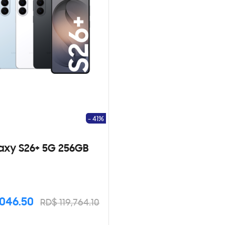
- 41%
axy S26+ 5G 256GB
,046.50
RD$ 119,764.10