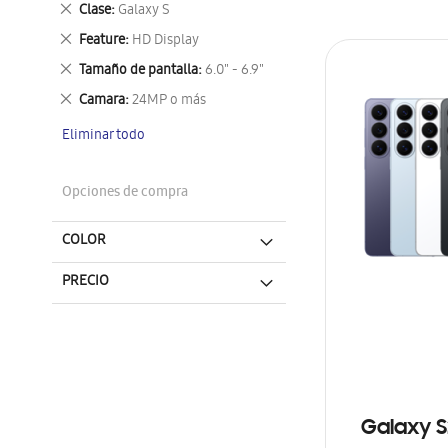
Eliminar
Clase
Galaxy S
este
Eliminar
Feature
HD Display
artículo
este
Eliminar
Tamaño de pantalla
6.0" - 6.9"
artículo
este
Eliminar
Camara
24MP o más
artículo
este
Eliminar todo
artículo
Opciones de compra
COLOR
PRECIO
Galaxy S