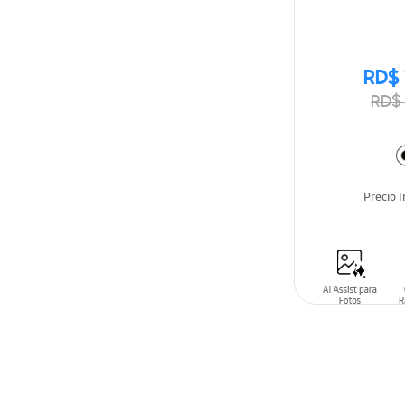
RD$ 
RD$ 
Precio 
AÑADIR AL C