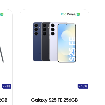
- 41%
- 45%
12GB
Galaxy S25 FE 256GB