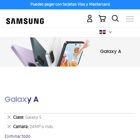
Puedes pagar con tarjetas Visa y Mastercard
Mi carrito
Galaxy A
Eliminar
Clase
Galaxy S
este
Eliminar
Camara
24MP o más
artículo
este
Eliminar todo
artículo