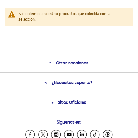
No podemos encontrar productos que coincida con la
selección.
Otras secciones
Conócenos
¿Necesitas soporte?
Soporte
Venta a Empresas - B2B
Soporte telefónico
Sitios Oficiales
Seguimiento de tu pedido
Soporte vía eMail
Condiciones de Compra
Preguntas Frecuentes
Samsung Costa Rica
Síguenos en:
Samsung Ecuador
Samsung El Salvador