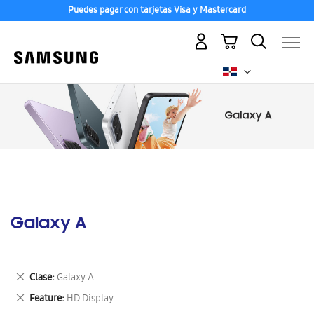
Puedes pagar con tarjetas Visa y Mastercard
Mi carrito
Galaxy A
Eliminar
Clase
Galaxy A
este
Eliminar
Feature
HD Display
artículo
este