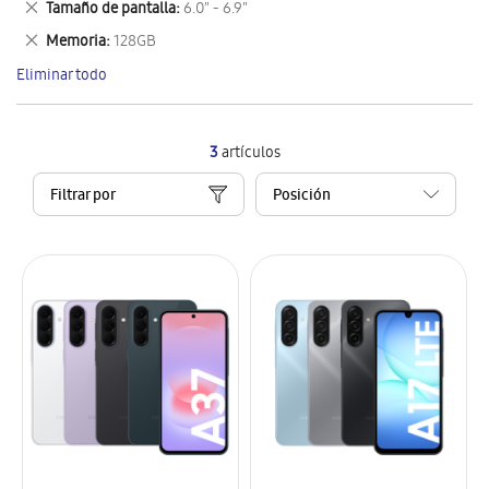
Eliminar
Tamaño de pantalla
6.0" - 6.9"
artículo
este
Eliminar
Memoria
128GB
artículo
este
Eliminar todo
artículo
3
artículos
Filtrar por