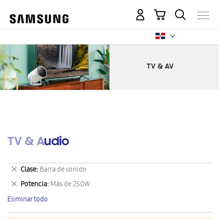
Mi carrito
TV & Audio
Eliminar
Clase
Barra de sonido
este
Eliminar
Potencia
Más de 250W
artículo
este
Eliminar todo
artículo