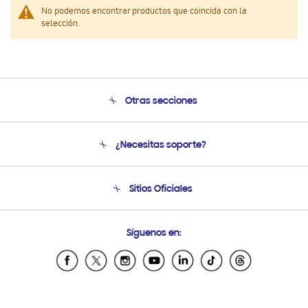
No podemos encontrar productos que coincida con la
selección.
Otras secciones
Conócenos
¿Necesitas soporte?
Soporte
Venta a Empresas - B2B
Soporte telefónico
Sitios Oficiales
Seguimiento de tu pedido
Soporte vía eMail
Condiciones de Compra
Preguntas Frecuentes
Samsung Costa Rica
Síguenos en:
Samsung Ecuador
Samsung El Salvador
Samsung Guatemala
Samsung Honduras