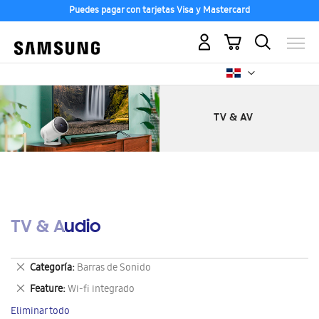
Puedes pagar con tarjetas Visa y Mastercard
Mi carrito
TV & Audio
Eliminar
Categoría
Barras de Sonido
este
Eliminar
Feature
Wi-fi integrado
artículo
este
Eliminar todo
artículo