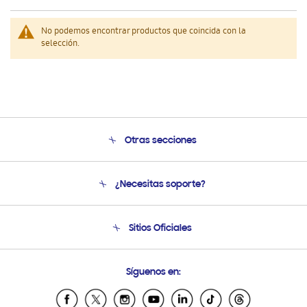
No podemos encontrar productos que coincida con la
selección.
Otras secciones
Conócenos
¿Necesitas soporte?
Soporte
Venta a Empresas - B2B
Soporte telefónico
Sitios Oficiales
Seguimiento de tu pedido
Soporte vía eMail
Condiciones de Compra
Preguntas Frecuentes
Samsung Costa Rica
Síguenos en:
Samsung Ecuador
Samsung El Salvador