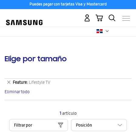
Puedes pagar con tarjetas Visa y Mastercard
Mi carrito
Elige por tamaño
Eliminar
Feature
Lifestyle TV
este
Eliminar todo
artículo
1
artículo
Filtrar por