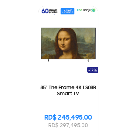
-17%
85" The Frame 4K LS03B
Smart TV
RD$ 245,495.00
RD$ 297,495.00