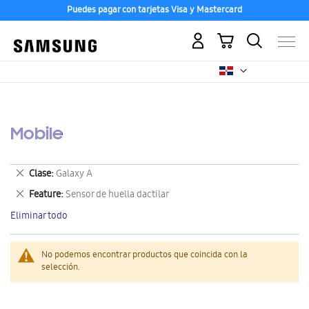
Puedes pagar con tarjetas Visa y Mastercard
Mi carrito
Mobile
Eliminar
Clase
Galaxy A
este
Eliminar
Feature
Sensor de huella dactilar
artículo
este
Eliminar todo
artículo
No podemos encontrar productos que coincida con la
selección.